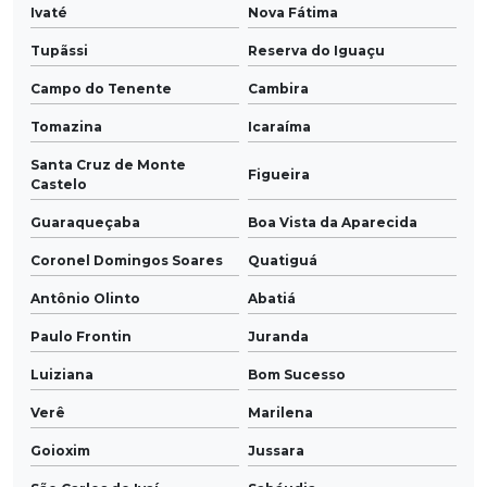
Ivaté
Nova Fátima
Tupãssi
Reserva do Iguaçu
Campo do Tenente
Cambira
Tomazina
Icaraíma
Santa Cruz de Monte
Figueira
Castelo
Guaraqueçaba
Boa Vista da Aparecida
Coronel Domingos Soares
Quatiguá
Antônio Olinto
Abatiá
Paulo Frontin
Juranda
Luiziana
Bom Sucesso
Verê
Marilena
Goioxim
Jussara