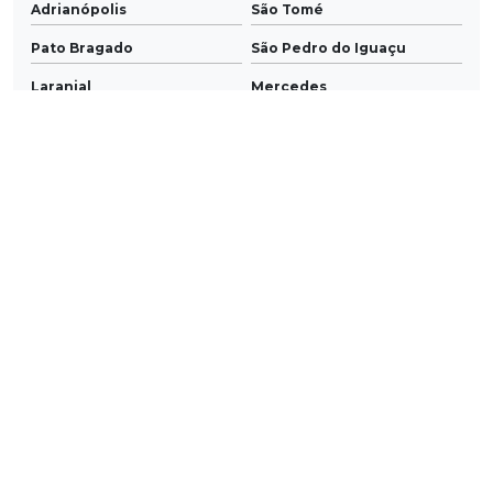
Adrianópolis
São Tomé
Pato Bragado
São Pedro do Iguaçu
Laranjal
Mercedes
Maria Helena
Xambrê
Saudade do Iguaçu
Maripá
Fernandes Pinheiro
Guaraci
São Jorge do Ivaí
São Jorge do Patrocínio
Doutor Ulysses
Tapira
Santo Inácio
Presidente Castelo Branco
Grandes Rios
Braganey
Jaboti
Diamante D'Oeste
Nova Tebas
Tamboara
Sertaneja
Pranchita