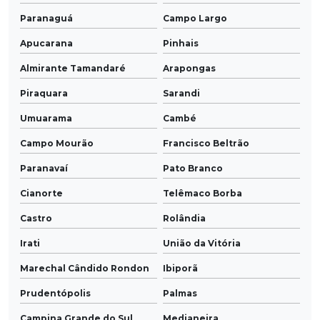
Paranaguá
Campo Largo
Apucarana
Pinhais
Almirante Tamandaré
Arapongas
Piraquara
Sarandi
Umuarama
Cambé
Campo Mourão
Francisco Beltrão
Paranavaí
Pato Branco
Cianorte
Telêmaco Borba
Castro
Rolândia
Irati
União da Vitória
Marechal Cândido Rondon
Ibiporã
Prudentópolis
Palmas
Campina Grande do Sul
Medianeira