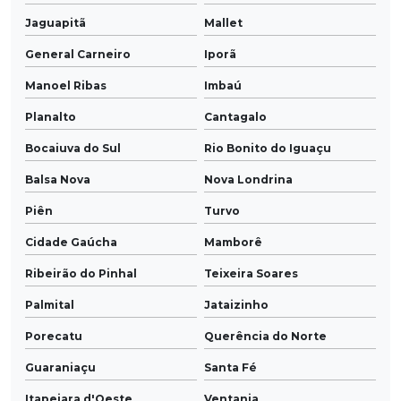
Jaguapitã
Mallet
General Carneiro
Iporã
Manoel Ribas
Imbaú
Planalto
Cantagalo
Bocaiuva do Sul
Rio Bonito do Iguaçu
Balsa Nova
Nova Londrina
Piên
Turvo
Cidade Gaúcha
Mamborê
Ribeirão do Pinhal
Teixeira Soares
Palmital
Jataizinho
Porecatu
Querência do Norte
Guaraniaçu
Santa Fé
Itapejara d'Oeste
Ventania