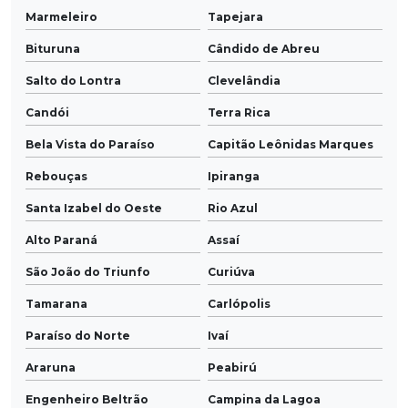
Marmeleiro
Tapejara
Bituruna
Cândido de Abreu
Salto do Lontra
Clevelândia
Candói
Terra Rica
Bela Vista do Paraíso
Capitão Leônidas Marques
Rebouças
Ipiranga
Santa Izabel do Oeste
Rio Azul
Alto Paraná
Assaí
São João do Triunfo
Curiúva
Tamarana
Carlópolis
Paraíso do Norte
Ivaí
Araruna
Peabirú
Engenheiro Beltrão
Campina da Lagoa