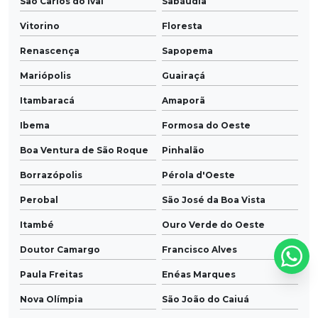
São Carlos do Ivaí
Sabáudia
Vitorino
Floresta
Renascença
Sapopema
Mariópolis
Guairaçá
Itambaracá
Amaporã
Ibema
Formosa do Oeste
Boa Ventura de São Roque
Pinhalão
Borrazópolis
Pérola d'Oeste
Perobal
São José da Boa Vista
Itambé
Ouro Verde do Oeste
Doutor Camargo
Francisco Alves
Paula Freitas
Enéas Marques
Nova Olímpia
São João do Caiuá