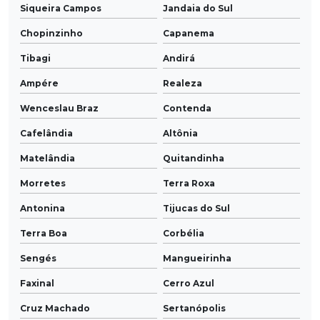
Siqueira Campos
Jandaia do Sul
Chopinzinho
Capanema
Tibagi
Andirá
Ampére
Realeza
Wenceslau Braz
Contenda
Cafelândia
Altônia
Matelândia
Quitandinha
Morretes
Terra Roxa
Antonina
Tijucas do Sul
Terra Boa
Corbélia
Sengés
Mangueirinha
Faxinal
Cerro Azul
Cruz Machado
Sertanópolis