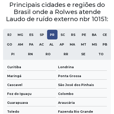
Principais cidades e regiões do
Brasil onde a Rolwes atende
Laudo de ruído externo nbr 10151:
RJ
MG
ES
SP
PR
SC
RS
PE
BA
CE
GO
AM
PA
AC
AL
AP
MA
MT
MS
PB
PI
RN
RO
RR
SE
TO
Curitiba
Londrina
Maringá
Ponta Grossa
Cascavel
São José dos Pinhais
Foz do Iguaçu
Colombo
Guarapuava
Araucária
Toledo
Fazenda Rio Grande