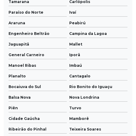
Tamarana
Carlópolis
Paraíso do Norte
Ivaí
Araruna
Peabirú
Engenheiro Beltrão
Campina da Lagoa
Jaguapitã
Mallet
General Carneiro
Iporã
Manoel Ribas
Imbaú
Planalto
Cantagalo
Bocaiuva do Sul
Rio Bonito do Iguaçu
Balsa Nova
Nova Londrina
Piên
Turvo
Cidade Gaúcha
Mamborê
Ribeirão do Pinhal
Teixeira Soares