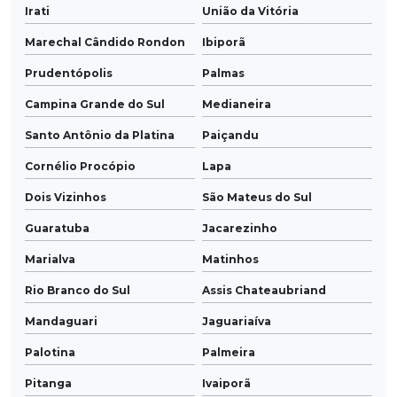
Irati
União da Vitória
Marechal Cândido Rondon
Ibiporã
Prudentópolis
Palmas
Campina Grande do Sul
Medianeira
Santo Antônio da Platina
Paiçandu
Cornélio Procópio
Lapa
Dois Vizinhos
São Mateus do Sul
Guaratuba
Jacarezinho
Marialva
Matinhos
Rio Branco do Sul
Assis Chateaubriand
Mandaguari
Jaguariaíva
Palotina
Palmeira
Pitanga
Ivaiporã