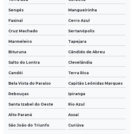
Sengés
Mangueirinha
Faxinal
Cerro Azul
Cruz Machado
Sertanópolis
Marmeleiro
Tapejara
Bituruna
Cândido de Abreu
Salto do Lontra
Clevelândia
Candói
Terra Rica
Bela Vista do Paraíso
Capitão Leônidas Marques
Rebouças
Ipiranga
Santa Izabel do Oeste
Rio Azul
Alto Paraná
Assaí
São João do Triunfo
Curiúva