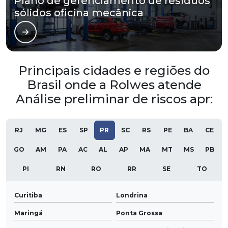
Plano de gerenciamento de resíduos
sólidos oficina mecânica
Principais cidades e regiões do
Brasil onde a Rolwes atende
Análise preliminar de riscos apr:
RJ
MG
ES
SP
PR
SC
RS
PE
BA
CE
GO
AM
PA
AC
AL
AP
MA
MT
MS
PB
PI
RN
RO
RR
SE
TO
Curitiba
Londrina
Maringá
Ponta Grossa