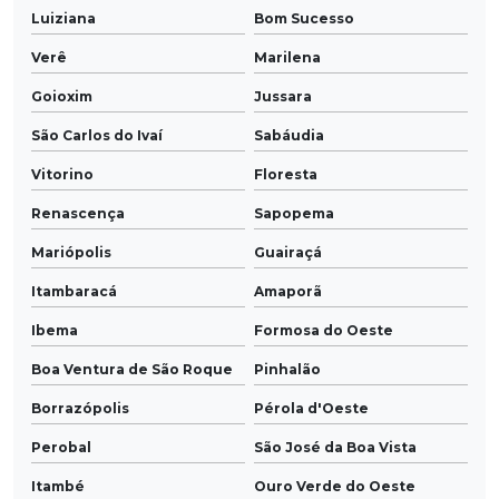
Luiziana
Bom Sucesso
Verê
Marilena
Goioxim
Jussara
São Carlos do Ivaí
Sabáudia
Vitorino
Floresta
Renascença
Sapopema
Mariópolis
Guairaçá
Itambaracá
Amaporã
Ibema
Formosa do Oeste
Boa Ventura de São Roque
Pinhalão
Borrazópolis
Pérola d'Oeste
Perobal
São José da Boa Vista
Itambé
Ouro Verde do Oeste