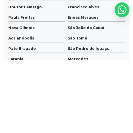
Doutor Camargo
Francisco Alves
Paula Freitas
Enéas Marques
Nova Olímpia
São João do Caiuá
Adrianópolis
São Tomé
Pato Bragado
São Pedro do Iguaçu
Laranjal
Mercedes
Maria Helena
Xambrê
Saudade do Iguaçu
Maripá
Fernandes Pinheiro
Guaraci
São Jorge do Ivaí
São Jorge do Patrocínio
Doutor Ulysses
Tapira
Santo Inácio
Presidente Castelo Branco
Grandes Rios
Braganey