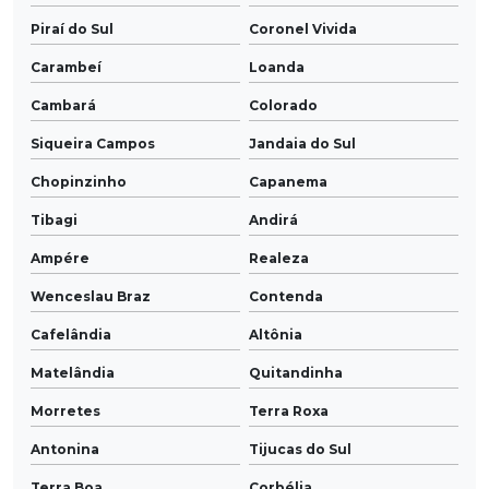
Piraí do Sul
Coronel Vivida
Carambeí
Loanda
Cambará
Colorado
Siqueira Campos
Jandaia do Sul
Chopinzinho
Capanema
Tibagi
Andirá
Ampére
Realeza
Wenceslau Braz
Contenda
Cafelândia
Altônia
Matelândia
Quitandinha
Morretes
Terra Roxa
Antonina
Tijucas do Sul
Terra Boa
Corbélia